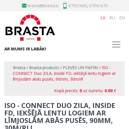
brasta
67501680
,
67501679
LV
RU
EN
AR MUMS IR LABĀK!
Brasta
/
Brasta products
/
PLEVES UN PAPIRI
/
ISO -
CONNECT Duo ZILA, Inside FD, iekšējā lentu logiem ar
līmjoslām abās pusēs, 90mm, 30m/rll
Kopā preces:
0
uz summu:
0.00
€
ISO - CONNECT DUO ZILA, INSIDE
FD, IEKŠĒJĀ LENTU LOGIEM AR
LĪMJOSLĀM ABĀS PUSĒS, 90MM,
30M/RLL