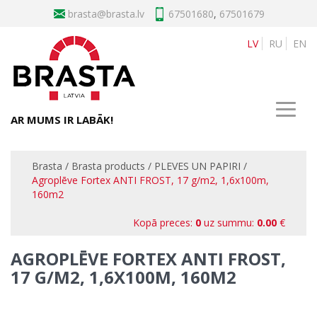
brasta
67501680
,
67501679
LV
RU
EN
AR MUMS IR LABĀK!
Brasta
/
Brasta products
/
PLEVES UN PAPIRI
/
Agroplēve Fortex ANTI FROST, 17 g/m2, 1,6x100m,
160m2
Kopā preces:
0
uz summu:
0.00
€
AGROPLĒVE FORTEX ANTI FROST,
17 G/M2, 1,6X100M, 160M2