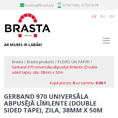
brasta
67501680
,
67501679
LV
RU
EN
AR MUMS IR LABĀK!
Brasta
/
Brasta products
/
PLEVES UN PAPIRI
/
Gerband 970 universāla abpusējā līmlente (Double
sided tape), zila, 38mm x 50m
Kopā preces:
0
uz summu:
0.00
€
GERBAND 970 UNIVERSĀLA
ABPUSĒJĀ LĪMLENTE (DOUBLE
SIDED TAPE), ZILA, 38MM X 50M