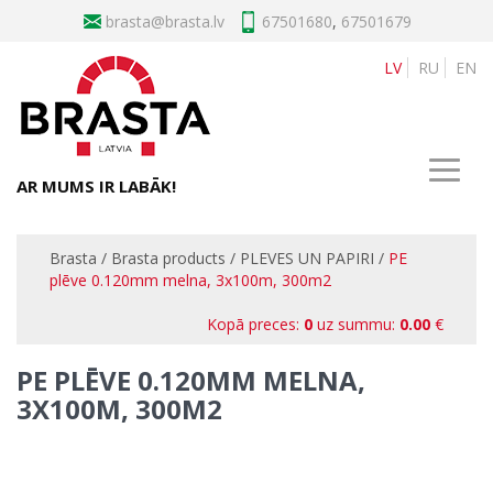
brasta
67501680
,
67501679
LV
RU
EN
AR MUMS IR LABĀK!
Brasta
/
Brasta products
/
PLEVES UN PAPIRI
/
PE
plēve 0.120mm melna, 3x100m, 300m2
Kopā preces:
0
uz summu:
0.00
€
PE PLĒVE 0.120MM MELNA,
3X100M, 300M2