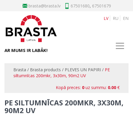
brasta
67501680
,
67501679
LV
RU
EN
AR MUMS IR LABĀK!
Brasta
/
Brasta products
/
PLEVES UN PAPIRI
/
PE
siltumnīcas 200mkr, 3x30m, 90m2 UV
Kopā preces:
0
uz summu:
0.00
€
PE SILTUMNĪCAS 200MKR, 3X30M,
90M2 UV