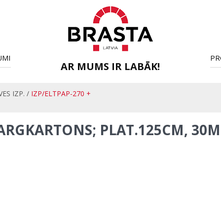
UMI
PR
AR MUMS IR LABĀK!
VES IZP.
/
IZP/ELTPAP-270 +
ZSARGKARTONS; PLAT.125CM, 30M2