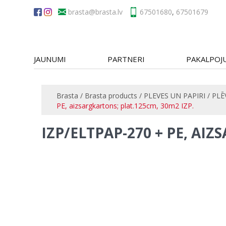
brasta
67501680
,
67501679
JAUNUMI
PARTNERI
PAKALPOJ
Brasta
/
Brasta products
/
PLEVES UN PAPIRI
/
PLĒ
PE, aizsargkartons; plat.125cm, 30m2 IZP.
IZP/ELTPAP-270 + PE, AI