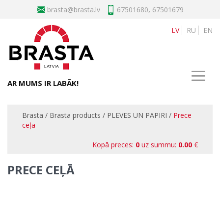
brasta
67501680
,
67501679
LV
RU
EN
AR MUMS IR LABĀK!
Brasta
/
Brasta products
/
PLEVES UN PAPIRI
/
Prece
ceļā
Kopā preces:
0
uz summu:
0.00
€
PRECE CEĻĀ