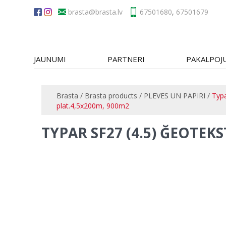
brasta
67501680
,
67501679
JAUNUMI
PARTNERI
PAKALPOJ
Brasta
/
Brasta products
/
PLEVES UN PAPIRI
/
Typa
plat.4,5x200m, 900m2
TYPAR SF27 (4.5) ĞEOTEKS