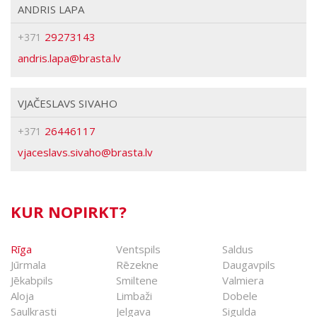
ANDRIS LAPA
29273143
+371
brasta
VJAČESLAVS SIVAHO
26446117
+371
brasta
KUR NOPIRKT?
Rīga
Ventspils
Saldus
Jūrmala
Rēzekne
Daugavpils
Jēkabpils
Smiltene
Valmiera
Aloja
Limbaži
Dobele
Saulkrasti
Jelgava
Sigulda