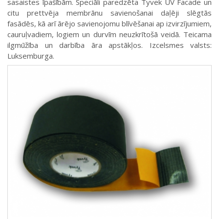
sasaistes īpašībām. Speciāli paredzēta Tyvek UV Facade un
citu prettvēja membrānu savienošanai daļēji slēgtās
fasādēs, kā arī ārējo savienojomu blīvēšanai ap izvirzījumiem,
cauruļvadiem, logiem un durvīm neuzkrītošā veidā. Teicama
ilgmūžība un darbība āra apstākļos. Izcelsmes valsts:
Luksemburga.