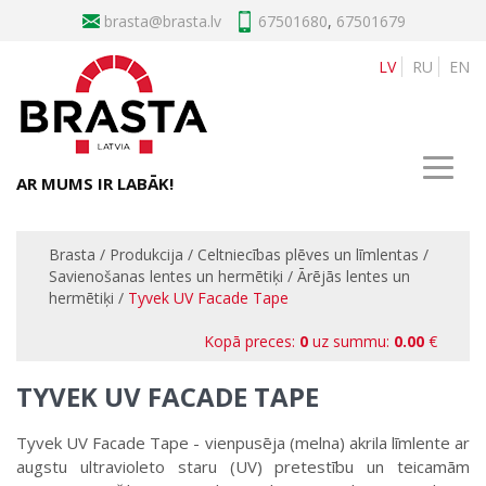
brasta
67501680
,
67501679
LV
RU
EN
AR MUMS IR LABĀK!
Brasta
/
Produkcija
/
Celtniecības plēves un līmlentas
/
Savienošanas lentes un hermētiķi
/
Ārējās lentes un
hermētiķi
/
Tyvek UV Facade Tape
Kopā preces:
0
uz summu:
0.00
€
TYVEK UV FACADE TAPE
Tyvek UV Facade Tape - vienpusēja (melna) akrila līmlente ar
augstu ultravioleto staru (UV) pretestību un teicamām