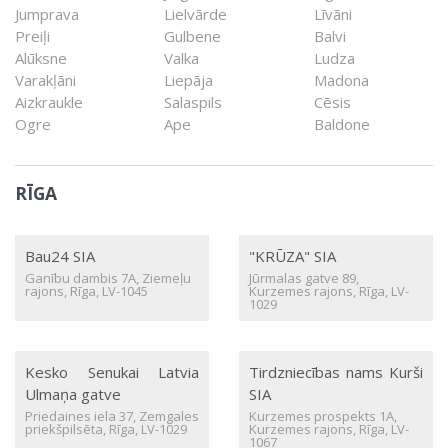
Jumprava
Lielvārde
Līvāni
Preiļi
Gulbene
Balvi
Alūksne
Valka
Ludza
Varakļāni
Liepāja
Madona
Aizkraukle
Salaspils
Cēsis
Ogre
Ape
Baldone
RĪGA
Bau24 SIA
"KRŪZA" SIA
Ganību dambis 7A, Ziemeļu
Jūrmalas gatve 89,
rajons, Rīga, LV-1045
Kurzemes rajons, Rīga, LV-
1029
Kesko Senukai Latvia
Tirdzniecības nams Kurši
Ulmaņa gatve
SIA
Priedaines iela 37, Zemgales
Kurzemes prospekts 1A,
priekšpilsēta, Rīga, LV-1029
Kurzemes rajons, Rīga, LV-
1067