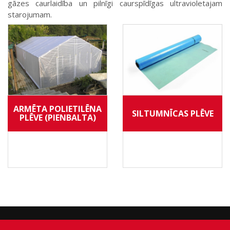
gāzes caurlaidība un pilnīgi caurspīdīgas ultravioletajam
starojumam.
ARMĒTA POLIETILĒNA
SILTUMNĪCAS PLĒVE
PLĒVE (PIENBALTA)
Visa mājas lapā pieejamā informācija ir SIA "Brasta Latvia" īpašums.