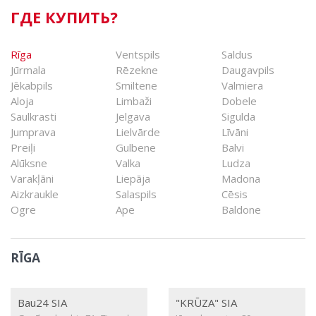
ГДЕ КУПИТЬ?
Rīga
Ventspils
Saldus
Jūrmala
Rēzekne
Daugavpils
Jēkabpils
Smiltene
Valmiera
Aloja
Limbaži
Dobele
Saulkrasti
Jelgava
Sigulda
Jumprava
Lielvārde
Līvāni
Preiļi
Gulbene
Balvi
Alūksne
Valka
Ludza
Varakļāni
Liepāja
Madona
Aizkraukle
Salaspils
Cēsis
Ogre
Ape
Baldone
RĪGA
Bau24 SIA
"KRŪZA" SIA