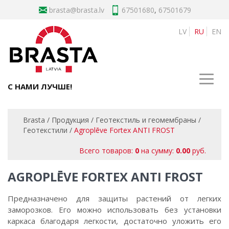
brasta
67501680
,
67501679
LV
RU
EN
С НАМИ ЛУЧШЕ!
Brasta
/
Продукция
/
Геотекстиль и геомембраны
/
Геотекстили
/
Agroplēve Fortex ANTI FROST
Всего товаров:
0
на сумму:
0.00
руб.
AGROPLĒVE FORTEX ANTI FROST
Предназначено для защиты растений от легких
заморозков. Его можно использовать без установки
каркаса благодаря легкости, достаточно уложить его