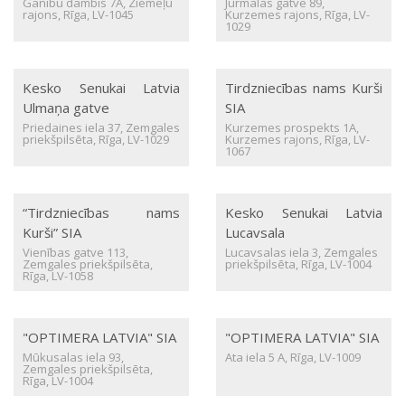
Ganību dambis 7A, Ziemeļu
Jūrmalas gatve 89,
rajons, Rīga, LV-1045
Kurzemes rajons, Rīga, LV-
1029
Kesko Senukai Latvia
Tirdzniecības nams Kurši
Ulmaņa gatve
SIA
Priedaines iela 37, Zemgales
Kurzemes prospekts 1A,
priekšpilsēta, Rīga, LV-1029
Kurzemes rajons, Rīga, LV-
1067
“Tirdzniecības nams
Kesko Senukai Latvia
Kurši” SIA
Lucavsala
Vienības gatve 113,
Lucavsalas iela 3, Zemgales
Zemgales priekšpilsēta,
priekšpilsēta, Rīga, LV-1004
Rīga, LV-1058
"OPTIMERA LATVIA" SIA
"OPTIMERA LATVIA" SIA
Mūkusalas iela 93,
Ata iela 5 A, Rīga, LV-1009
Zemgales priekšpilsēta,
Rīga, LV-1004