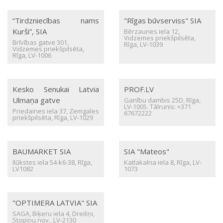
“Tirdzniecības nams
"Rīgas būvserviss" SIA
Kurši”, SIA
Bērzaunes iela 12,
Vidzemes priekšpilsēta,
Brīvības gatve 301,
Rīga, LV-1039
Vidzemes priekšpilsēta,
Rīga, LV-1006
Kesko Senukai Latvia
PROF.LV
Ulmaņa gatve
Ganību dambis 25D, Rīga,
LV-1005. Tālrunis: +371
Priedaines iela 37, Zemgales
67672222
priekšpilsēta, Rīga, LV-1029
BAUMARKET SIA
SIA "Mateos"
Ilūkstes iela 54-k6-38, Rīga,
Katlakalna iela 8, Rīga, LV-
LV1082
1073
"OPTIMERA LATVIA" SIA
SAGA, Biķeru iela 4, Dreiliņi,
Stopiņu nov., LV-2130