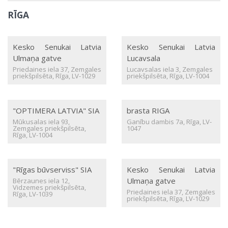
RĪGA
Kesko Senukai Latvia
Kesko Senukai Latvia
Ulmaņa gatve
Lucavsala
Priedaines iela 37, Zemgales
Lucavsalas iela 3, Zemgales
priekšpilsēta, Rīga, LV-1029
priekšpilsēta, Rīga, LV-1004
"OPTIMERA LATVIA" SIA
brasta RIGA
Mūkusalas iela 93,
Ganību dambis 7a, Rīga, LV-
Zemgales priekšpilsēta,
1047
Rīga, LV-1004
"Rīgas būvserviss" SIA
Kesko Senukai Latvia
Ulmaņa gatve
Bērzaunes iela 12,
Vidzemes priekšpilsēta,
Priedaines iela 37, Zemgales
Rīga, LV-1039
priekšpilsēta, Rīga, LV-1029