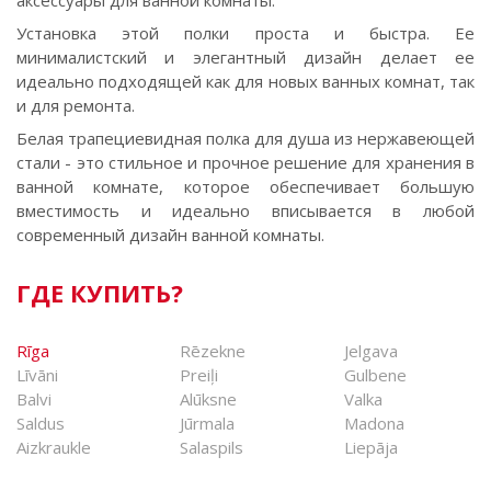
аксессуары для ванной комнаты.
Установка этой полки проста и быстра. Ее
минималистский и элегантный дизайн делает ее
идеально подходящей как для новых ванных комнат, так
и для ремонта.
Белая трапециевидная полка для душа из нержавеющей
стали - это стильное и прочное решение для хранения в
ванной комнате, которое обеспечивает большую
вместимость и идеально вписывается в любой
современный дизайн ванной комнаты.
ГДЕ КУПИТЬ?
Rīga
Rēzekne
Jelgava
Līvāni
Preiļi
Gulbene
Balvi
Alūksne
Valka
Saldus
Jūrmala
Madona
Aizkraukle
Salaspils
Liepāja