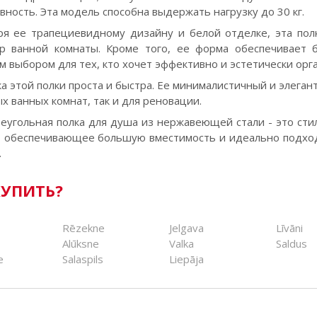
ность. Эта модель способна выдержать нагрузку до 30 кг.
ря ее трапециевидному дизайну и белой отделке, эта пол
р ванной комнаты. Кроме того, ее форма обеспечивает 
 выбором для тех, кто хочет эффективно и эстетически орг
ка этой полки проста и быстра. Ее минималистичный и элега
х ванных комнат, так и для реновации.
реугольная полка для душа из нержавеющей стали - это ст
, обеспечивающее большую вместимость и идеально подхо
.
КУПИТЬ?
Rēzekne
Jelgava
Līvāni
Alūksne
Valka
Saldus
e
Salaspils
Liepāja