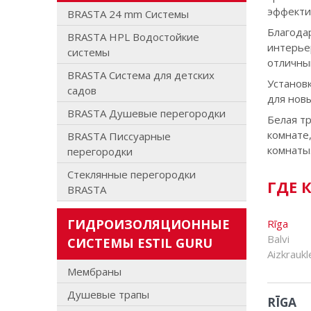
эффектив
BRASTA 24 mm Системы
Благода
BRASTA HPL Водостойкие
интерье
системы
отличным
BRASTA Система для детских
Установ
садов
для новы
BRASTA Душевые перегородки
Белая т
комнате
BRASTA Писcуарные
комнаты
перегородки
Стеклянные перегородки
ГДЕ 
BRASTA
ГИДРОИЗОЛЯЦИОННЫЕ
Rīga
Balvi
СИСТЕМЫ ESTIL GURU
Aizkraukl
Мембраны
Душевые трапы
RĪGA