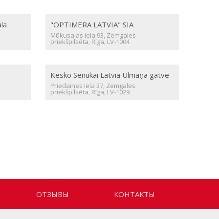
la
"OPTIMERA LATVIA" SIA
Mūkusalas iela 93, Zemgales
priekšpilsēta, Rīga, LV-1004
Kesko Senukai Latvia Ulmaņa gatve
Priedaines iela 37, Zemgales
priekšpilsēta, Rīga, LV-1029
ОТЗЫВЫ
КОНТАКТЫ