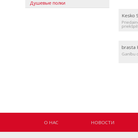
Душевые полки
Kesko S
Priedain
priekšpil
brasta
Ganību d
О НАС
НОВОСТИ