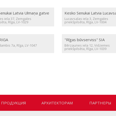
enukai Latvia Ulmaņa gatve
Kesko Senukai Latvia Lucavsa
es iela 37, Zemgales
Lucavsalas iela 3, Zemgales
sēta, Rīga, LV-1029
priekšpilsēta, Rīga, LV-1004
 RIGA
"Rīgas būvserviss" SIA
ambis 7a, Rīga, LV-1047
Bērzaunes iela 12, Vidzemes
priekšpilsēta, Rīga, LV-1039
ПРОДУКЦИЯ
АРХИТЕКТОРАМ
ПАРТНЕРЫ